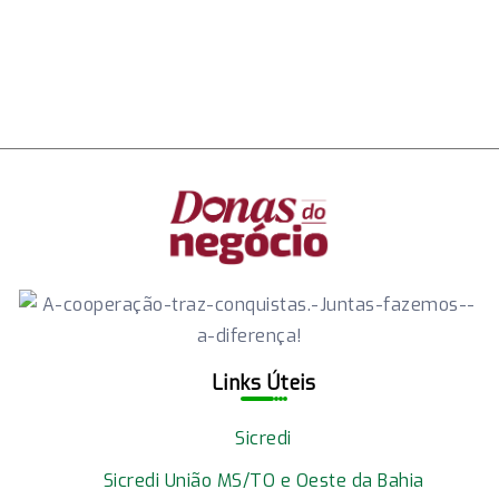
Sicredi lança programa Donas do
capacita +
Negócio em mais duas agências em
Feira de Brasilândia
Campo Grande-2
Links Úteis
Sicredi
Sicredi União MS/TO e Oeste da Bahia