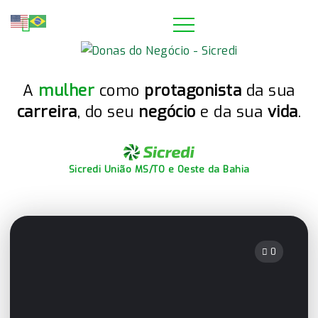
A
mulher
como
protagonista
da sua
carreira
, do seu
negócio
e da sua
vida
.
Sicredi União MS/TO e Oeste da Bahia
0