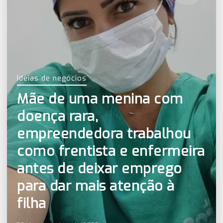
Ideias de negócios
Mãe de uma menina com
doença rara,
empreendedora trabalhou
como frentista e enfermeira
antes de deixar emprego
para dar mais atenção à
filha