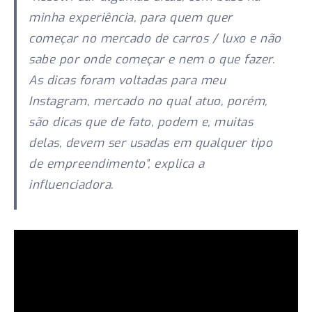
minha experiência, para quem quer
começar no mercado de carros / luxo e não
sabe por onde começar e nem o que fazer.
As dicas foram voltadas para meu
Instagram, mercado no qual atuo, porém,
são dicas que de fato, podem e, muitas
delas, devem ser usadas em qualquer tipo
de empreendimento”,
explica a
influenciadora.